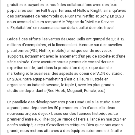
gratuites et payantes, et noué des collaborations avec des jeux
populaires comme Fall Guys, Terraria, et Hollow Knight, ainsi qu'avec
des partenaires de renom tels que Konami, Netflix, et Sony. En 2020,
nous avons d'ailleurs remporté le Pégase du "Meilleur Service
d'Exploitation" en reconnaissance de la qualité de notre travail.
Grâce à ces efforts, les ventes de Dead Cells ont grimpé de 2,5 à 12
millions d'exemplaires, et la licence s'est étendue sur de nouvelles
plateformes (PS5, Netflix, mobile) ainsi que sur de nouveaux
supports, notamment avec le lancement d'un jeu de société et d'une
série animée. Cette aventure nous a permis de consolider une
expertise solide, tant dans la production de jeux que dans le
marketing et le business, des aspects au coeur de l'ADN du studio.
En 2024, notre équipe marketing s'est d'ailleurs illustrée en
organisant un indie showcase, le triple-i, avec les plus grands
studios indépendants (Red Hook, Megacrit, Poncle, etc.)
En parallèle des développements pour Dead Cells, le studio s'est
agrandi pour dépasser les 50 personnes, afin d'accueillir deux
nouveaux projets de jeux basés sur des licences historiques. Le
premier d'entre eux, The Rogue Prince of Persia, lancé en mai 2024 en
accès anticipé, a reçu d'excellentes critiques. Bien que nous ayons
grandi, nous restons attachés à des équipes autonomes et à taille