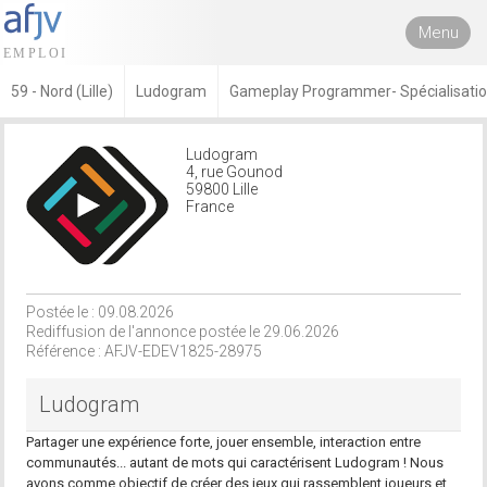
Menu
59 - Nord (Lille)
Ludogram
Gameplay Programmer- Spécialisatio
Ludogram
4, rue Gounod
59800 Lille
France
Postée le : 09.08.2026
Rediffusion de l'annonce postée le 29.06.2026
Référence : AFJV-EDEV1825-28975
Ludogram
Partager une expérience forte, jouer ensemble, interaction entre
communautés... autant de mots qui caractérisent Ludogram ! Nous
avons comme objectif de créer des jeux qui rassemblent joueurs et