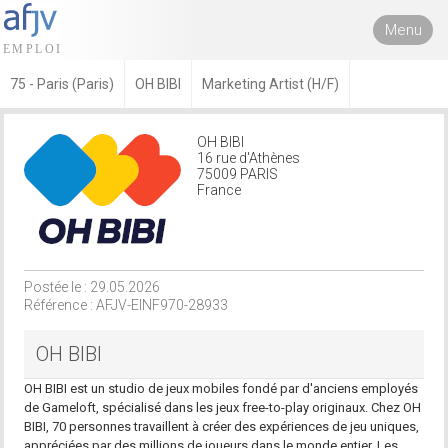
Menu
75 - Paris (Paris)
OH BIBI
Marketing Artist (H/F)
OH BIBI
16 rue d'Athènes
75009 PARIS
France
Postée le : 29.05.2026
Référence : AFJV-EINF970-28933
OH BIBI
OH BIBI est un studio de jeux mobiles fondé par d'anciens employés
de Gameloft, spécialisé dans les jeux free-to-play originaux. Chez OH
BIBI, 70 personnes travaillent à créer des expériences de jeu uniques,
appréciées par des millions de joueurs dans le monde entier. Les