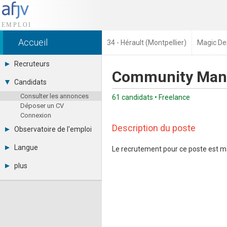
Accueil
34 - Hérault (Montpellier)
Magic De
Recruteurs
Community Mana
Déposer une annonce
Candidats
Base des CV
Consulter les annonces
Tarifs
61 candidats • Freelance
Déposer un CV
Interface recruteur
Connexion
Description du poste
Observatoire de l'emploi
Par région
Langue
Le recrutement pour ce poste est m
Par métier
Français
Par contrat
plus
English
Métiers et compétences
Actualités
Español
A propos
Partenaires
RSS
Fréquentation