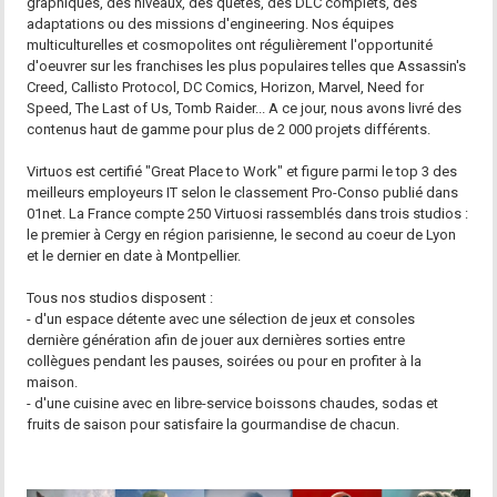
graphiques, des niveaux, des quêtes, des DLC complets, des
adaptations ou des missions d'engineering. Nos équipes
multiculturelles et cosmopolites ont régulièrement l'opportunité
d'oeuvrer sur les franchises les plus populaires telles que Assassin's
Creed, Callisto Protocol, DC Comics, Horizon, Marvel, Need for
Speed, The Last of Us, Tomb Raider... A ce jour, nous avons livré des
contenus haut de gamme pour plus de 2 000 projets différents.
Virtuos est certifié "Great Place to Work" et figure parmi le top 3 des
meilleurs employeurs IT selon le classement Pro-Conso publié dans
01net. La France compte 250 Virtuosi rassemblés dans trois studios :
le premier à Cergy en région parisienne, le second au coeur de Lyon
et le dernier en date à Montpellier.
Tous nos studios disposent :
- d'un espace détente avec une sélection de jeux et consoles
dernière génération afin de jouer aux dernières sorties entre
collègues pendant les pauses, soirées ou pour en profiter à la
maison.
- d'une cuisine avec en libre-service boissons chaudes, sodas et
fruits de saison pour satisfaire la gourmandise de chacun.