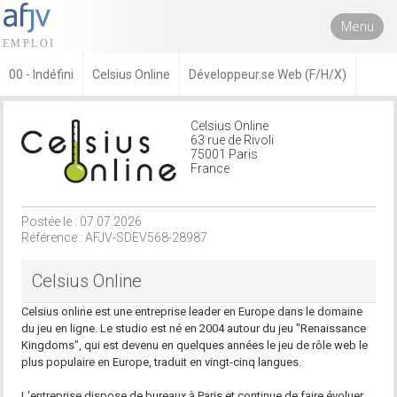
Menu
00 - Indéfini
Celsius Online
Développeur.se Web (F/H/X)
Celsius Online
63 rue de Rivoli
75001 Paris
France
Postée le : 07.07.2026
Référence : AFJV-SDEV568-28987
Celsius Online
Celsius online est une entreprise leader en Europe dans le domaine
du jeu en ligne. Le studio est né en 2004 autour du jeu "Renaissance
Kingdoms", qui est devenu en quelques années le jeu de rôle web le
plus populaire en Europe, traduit en vingt-cinq langues.
L'entreprise dispose de bureaux à Paris et continue de faire évoluer