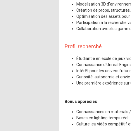
Mentions légales
Modélisation 3D d'environnem
Création de props, structures
Optimisation des assets pour 
Participation à la recherche vis
Collaboration avec les game d
Profil recherché
Étudiant·e en école de jeux v
Connaissance d'Unreal Engin
Intérêt pour les univers futuris
Curiosité, autonomie et envie
Une première expérience sur u
Bonus appréciés
Connaissances en materials 
Bases en lighting temps réel
Culture jeu vidéo compétitif e