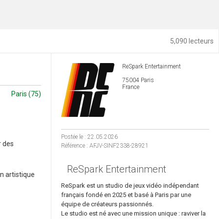
5,090 lecteurs
ReSpark Entertainment
75004 Paris
France
Paris (75)
Postée le : 22.05.2026
r des
Référence : AFJV-SINF2338-28921
ReSpark Entertainment
n artistique
ReSpark est un studio de jeux vidéo indépendant
français fondé en 2025 et basé à Paris par une
équipe de créateurs passionnés.
Le studio est né avec une mission unique : raviver la