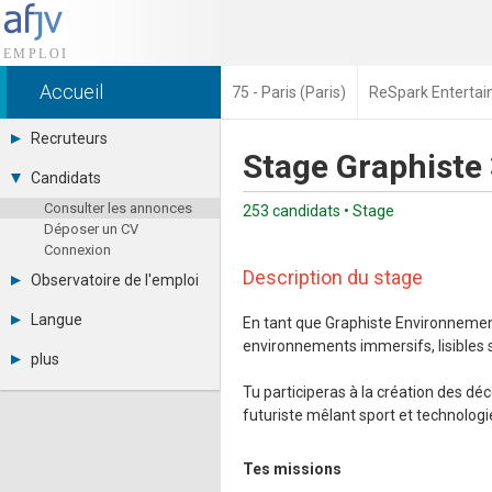
Accueil
75 - Paris (Paris)
ReSpark Enterta
Recruteurs
Stage Graphiste
Déposer une annonce
Candidats
Base des CV
Consulter les annonces
Tarifs
253 candidats • Stage
Déposer un CV
Interface recruteur
Connexion
Description du stage
Observatoire de l'emploi
Par région
Langue
En tant que Graphiste Environnement 
Par métier
environnements immersifs, lisibles 
Français
Par contrat
plus
English
Métiers et compétences
Actualités
Español
Tu participeras à la création des déc
A propos
futuriste mêlant sport et technologi
Partenaires
RSS
Tes missions
Fréquentation