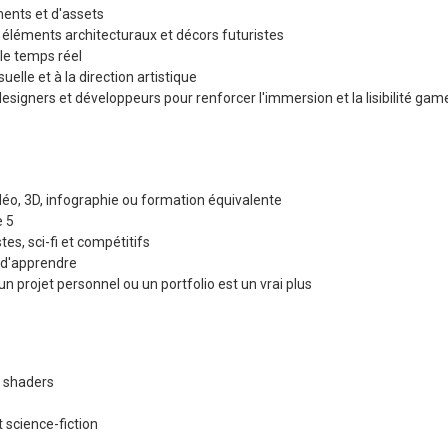
ents et d'assets
, éléments architecturaux et décors futuristes
le temps réel
uelle et à la direction artistique
esigners et développeurs pour renforcer l'immersion et la lisibilité gam
idéo, 3D, infographie ou formation équivalente
e 5
tes, sci-fi et compétitifs
 d'apprendre
n projet personnel ou un portfolio est un vrai plus
/ shaders
t science-fiction