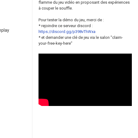
flamme du jeu vidéo en proposant des expériences
à couper le souffle.
Pour tester la démo du jeu, merci de :
* rejoindre ce serveur discord :
eplay
https://discord.gg/p398vThWxa
* et demander une clé de jeu via le salon "claim-
your-free-key-here"