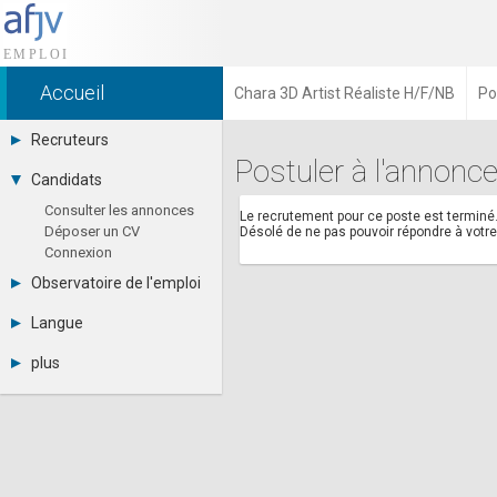
Accueil
Chara 3D Artist Réaliste H/F/NB
Po
Recruteurs
Postuler à l'annonce
Déposer une annonce
Candidats
Base des CV
Consulter les annonces
Tarifs
Le recrutement pour ce poste est terminé
Déposer un CV
Désolé de ne pas pouvoir répondre à vot
Interface recruteur
Connexion
Observatoire de l'emploi
Par région
Langue
Par métier
Français
Par contrat
plus
English
Métiers et compétences
Actualités
Español
A propos
Partenaires
RSS
Fréquentation