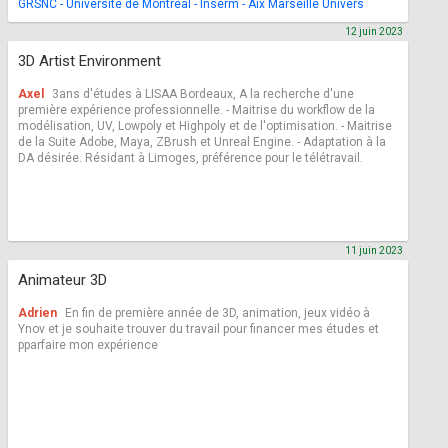
GRSNC - Université de Montréal - Inserm - Aix Marseille Univers
12 juin 2023
3D Artist Environment
Axel
3ans d'études à LISAA Bordeaux, A la recherche d'une
première expérience professionnelle. - Maitrise du workflow de la
modélisation, UV, Lowpoly et Highpoly et de l'optimisation. - Maitrise
de la Suite Adobe, Maya, ZBrush et Unreal Engine. - Adaptation à la
DA désirée. Résidant à Limoges, préférence pour le télétravail.
11 juin 2023
Animateur 3D
Adrien
En fin de première année de 3D, animation, jeux vidéo à
Ynov et je souhaite trouver du travail pour financer mes études et
pparfaire mon expérience