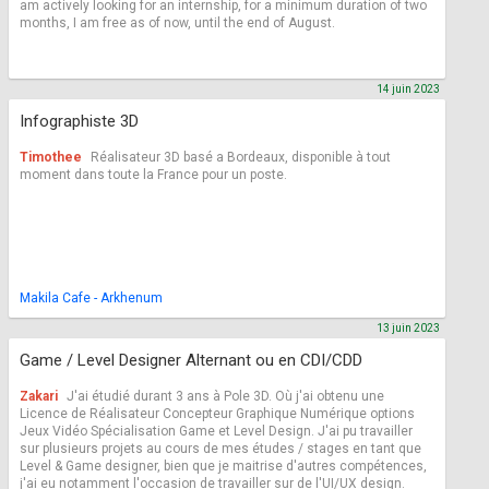
am actively looking for an internship, for a minimum duration of two
months, I am free as of now, until the end of August.
14 juin 2023
Infographiste 3D
Timothee
Réalisateur 3D basé a Bordeaux, disponible à tout
moment dans toute la France pour un poste.
Makila Cafe - Arkhenum
13 juin 2023
Game / Level Designer Alternant ou en CDI/CDD
Zakari
J'ai étudié durant 3 ans à Pole 3D. Où j'ai obtenu une
Licence de Réalisateur Concepteur Graphique Numérique options
Jeux Vidéo Spécialisation Game et Level Design. J'ai pu travailler
sur plusieurs projets au cours de mes études / stages en tant que
Level & Game designer, bien que je maitrise d'autres compétences,
j'ai eu notamment l'occasion de travailler sur de l'UI/UX design.