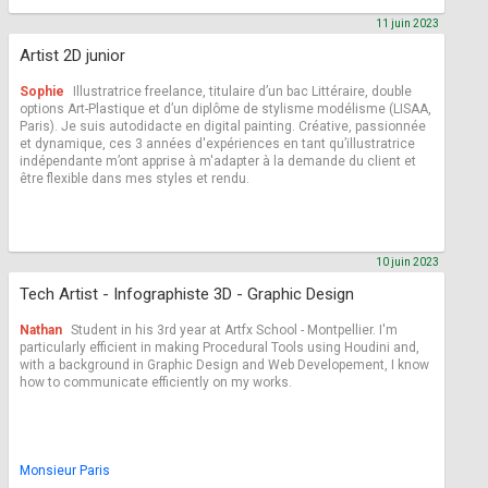
11 juin 2023
Artist 2D junior
Sophie
Illustratrice freelance, titulaire d’un bac Littéraire, double
options Art-Plastique et d’un diplôme de stylisme modélisme (LISAA,
Paris). Je suis autodidacte en digital painting. Créative, passionnée
et dynamique, ces 3 années d'expériences en tant qu’illustratrice
indépendante m’ont apprise à m'adapter à la demande du client et
être flexible dans mes styles et rendu.
10 juin 2023
Tech Artist - Infographiste 3D - Graphic Design
Nathan
Student in his 3rd year at Artfx School - Montpellier. I'm
particularly efficient in making Procedural Tools using Houdini and,
with a background in Graphic Design and Web Developement, I know
how to communicate efficiently on my works.
Monsieur Paris