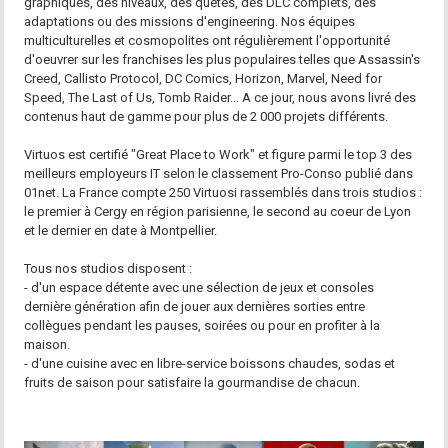
graphiques, des niveaux, des quêtes, des DLC complets, des
adaptations ou des missions d'engineering. Nos équipes
multiculturelles et cosmopolites ont régulièrement l'opportunité
d'oeuvrer sur les franchises les plus populaires telles que Assassin's
Creed, Callisto Protocol, DC Comics, Horizon, Marvel, Need for
Speed, The Last of Us, Tomb Raider... A ce jour, nous avons livré des
contenus haut de gamme pour plus de 2 000 projets différents.
Virtuos est certifié "Great Place to Work" et figure parmi le top 3 des
meilleurs employeurs IT selon le classement Pro-Conso publié dans
01net. La France compte 250 Virtuosi rassemblés dans trois studios :
le premier à Cergy en région parisienne, le second au coeur de Lyon
et le dernier en date à Montpellier.
Tous nos studios disposent :
- d'un espace détente avec une sélection de jeux et consoles
dernière génération afin de jouer aux dernières sorties entre
collègues pendant les pauses, soirées ou pour en profiter à la
maison.
- d'une cuisine avec en libre-service boissons chaudes, sodas et
fruits de saison pour satisfaire la gourmandise de chacun.