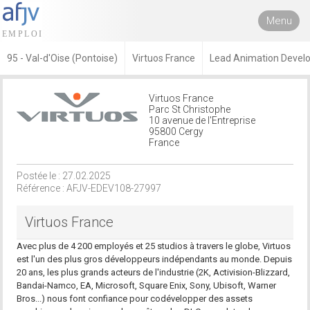
Menu
95 - Val-d'Oise (Pontoise)
Virtuos France
Lead Animation Devel
Virtuos France
Parc St Christophe
10 avenue de l'Entreprise
95800 Cergy
France
Postée le : 27.02.2025
Référence : AFJV-EDEV108-27997
Virtuos France
Avec plus de 4 200 employés et 25 studios à travers le globe, Virtuos
est l'un des plus gros développeurs indépendants au monde. Depuis
20 ans, les plus grands acteurs de l'industrie (2K, Activision-Blizzard,
Bandai-Namco, EA, Microsoft, Square Enix, Sony, Ubisoft, Warner
Bros...) nous font confiance pour codévelopper des assets