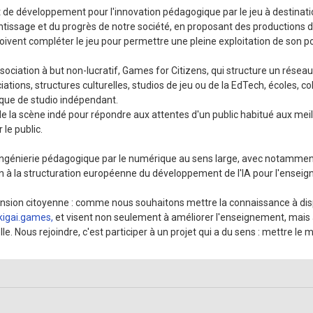
et de développement pour l'innovation pédagogique par le jeu à destinat
ntissage et du progrès de notre société, en proposant des productions de h
ivent compléter le jeu pour permettre une pleine exploitation de son poten
ssociation à but non-lucratif, Games for Citizens, qui structure un réseau 
ations, structures culturelles, studios de jeu ou de la EdTech, écoles, col
ique de studio indépendant.
de la scène indé pour répondre aux attentes d'un public habitué aux meill
 le public.
 l'ingénierie pédagogique par le numérique au sens large, avec notamment
tion à la structuration européenne du développement de l'IA pour l'ensei
sion citoyenne : comme nous souhaitons mettre la connaissance à dispos
ikigai.games,
et visent non seulement à améliorer l'enseignement, mais a
le. Nous rejoindre, c'est participer à un projet qui a du sens : mettre le m