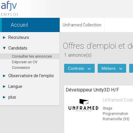
Accueil
Unframed Collection
Recruteurs
Offres d'emploi et 
Déposer une annonce
Candidats
Base des CV
1 annonce(s)
Consulter les annonces
Tarifs
Déposer un CV
Interface recruteur
Connexion
Contrats
Métiers
Observatoire de l'emploi
Par région
Langue
Développeur Unity3D H/F
Par métier
Français
Par contrat
plus
Unframed Coll
English
Métiers et compétences
Actualités
Español
Stage
A propos
Programmation
Partenaires
Romainville (93)
RSS
Fréquentation