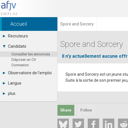
Accueil
Spore and Sorcery
Recruteurs
Spore and Sorcery
Déposer une annonce
Candidats
Base des CV
Consulter les annonces
Tarifs
Il n'y actuellement aucune of
Déposer un CV
Interface recruteur
Connexion
Observatoire de l'emploi
Spore and Sorcery est un jeune stu
Suite à la sortie de son premier je
Par région
Langue
Par métier
Français
Par contrat
plus
English
Métiers et compétences
Actualités
Español
A propos
Share
Follow
Partenaires
RSS
Fréquentation