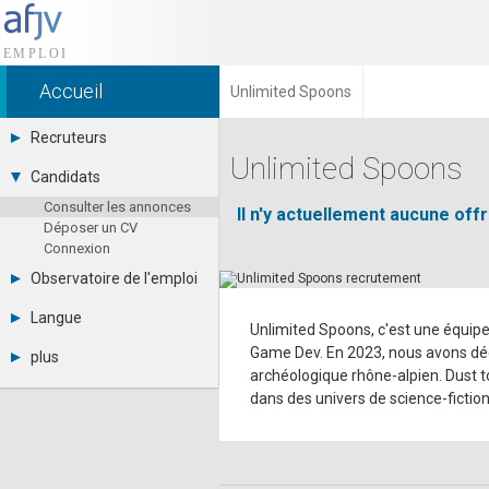
Accueil
Unlimited Spoons
Recruteurs
Unlimited Spoons
Déposer une annonce
Candidats
Base des CV
Consulter les annonces
Tarifs
Il n'y actuellement aucune of
Déposer un CV
Interface recruteur
Connexion
Observatoire de l'emploi
Par région
Langue
Par métier
Unlimited Spoons, c'est une équipe
Français
Par contrat
Game Dev. En 2023, nous avons déci
plus
English
Métiers et compétences
archéologique rhône-alpien. Dust to
Actualités
Español
dans des univers de science-fictio
A propos
Partenaires
RSS
Fréquentation