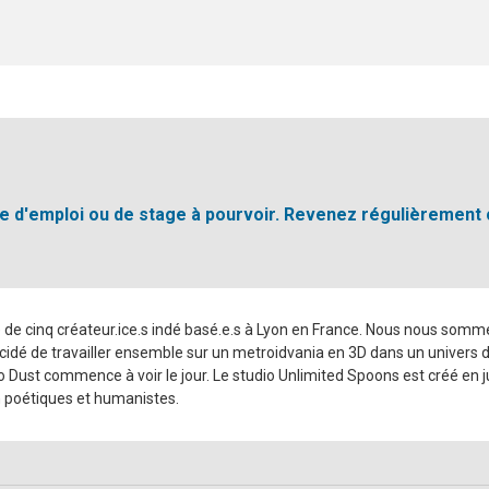
fre d'emploi ou de stage à pourvoir. Revenez régulièrement
 de cinq créateur.ice.s indé basé.e.s à Lyon en France. Nous nous somme
dé de travailler ensemble sur un metroidvania en 3D dans un univers de s
 Dust commence à voir le jour. Le studio Unlimited Spoons est créé en ju
n poétiques et humanistes.