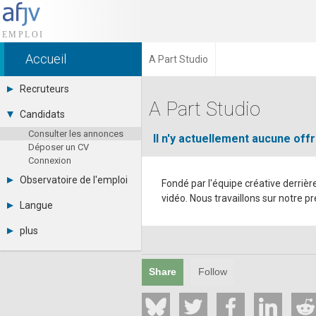
Accueil
A Part Studio
Recruteurs
A Part Studio
Déposer une annonce
Candidats
Base des CV
Consulter les annonces
Tarifs
Il n'y actuellement aucune of
Déposer un CV
Interface recruteur
Connexion
Observatoire de l'emploi
Fondé par l'équipe créative derriè
vidéo. Nous travaillons sur notre p
Par région
Langue
Par métier
Français
Par contrat
plus
English
Métiers et compétences
Actualités
Español
A propos
Share
Follow
Partenaires
RSS
Fréquentation