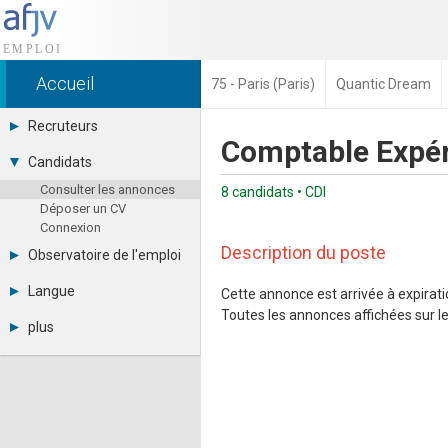
Accueil
75 - Paris (Paris)
Quantic Dream
Recruteurs
Comptable Expér
Déposer une annonce
Candidats
Base des CV
Consulter les annonces
Tarifs
8 candidats • CDI
Déposer un CV
Interface recruteur
Connexion
Description du poste
Observatoire de l'emploi
Par région
Langue
Cette annonce est arrivée à expiratio
Par métier
Toutes les annonces affichées sur le 
Français
Par contrat
plus
English
Métiers et compétences
Actualités
Español
A propos
Partenaires
RSS
Fréquentation