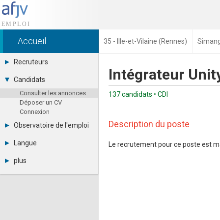
Accueil
35 - Ille-et-Vilaine (Rennes)
Siman
Recruteurs
Intégrateur Unit
Déposer une annonce
Candidats
Base des CV
Consulter les annonces
Tarifs
137 candidats • CDI
Déposer un CV
Interface recruteur
Connexion
Description du poste
Observatoire de l'emploi
Par région
Langue
Le recrutement pour ce poste est m
Par métier
Français
Par contrat
plus
English
Métiers et compétences
Actualités
Español
A propos
Partenaires
RSS
Fréquentation