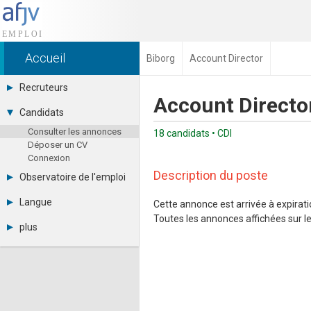
Accueil
Biborg
Account Director
Recruteurs
Account Directo
Déposer une annonce
Candidats
Base des CV
Consulter les annonces
Tarifs
18 candidats • CDI
Déposer un CV
Interface recruteur
Connexion
Description du poste
Observatoire de l'emploi
Par région
Langue
Cette annonce est arrivée à expiratio
Par métier
Toutes les annonces affichées sur le 
Français
Par contrat
plus
English
Métiers et compétences
Actualités
Español
A propos
Partenaires
RSS
Fréquentation