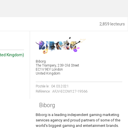
2,859 lecteurs
ited Kingdom)
Biborg
The Trampery, 239 Old Street
EC1V 9EY London
United Kingdom
Postée le : 04.03.2021
Référence : AFJV-ECOM127-19566
Biborg
Biborg is a leading independent gaming marketing
services agency and proud partners of some of the
world's biggest gaming and entertainment brands.