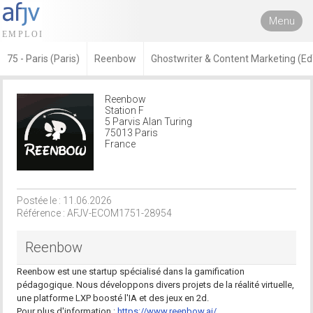
Menu
75 - Paris (Paris)
Reenbow
Ghostwriter & Content Marketing (E
Reenbow
Station F
5 Parvis Alan Turing
75013 Paris
France
Postée le : 11.06.2026
Référence : AFJV-ECOM1751-28954
Reenbow
Reenbow est une startup spécialisé dans la gamification
pédagogique. Nous développons divers projets de la réalité virtuelle,
une platforme LXP boosté l'IA et des jeux en 2d.
Pour plus d'information :
https://www.reenbow.ai/