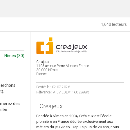
1,640 lecteurs
e
Nîmes (30)
Creajeux
1105 avenue Pierre Mendes France
30 000 Nîmes
France
cherchons
Postée le : 02.07.2026
t).
Référence : AFJV-EDEV1160-28983
nimerez des
Creajeux
idéo.
Fondée à Nîmes en 2004, Créajeux est l'école
pionnière en France dédiée exclusivement aux
métiers du jeu vidéo. Depuis plus de 20 ans, nous