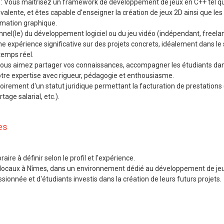
: Vous maîtrisez un framework de développement de jeux en C++ tel q
alente, et êtes capable d'enseigner la création de jeux 2D ainsi que les
mation graphique.
nnel(le) du développement logiciel ou du jeu vidéo (indépendant, freela
une expérience significative sur des projets concrets, idéalement dans le
temps réel.
Vous aimez partager vos connaissances, accompagner les étudiants dan
tre expertise avec rigueur, pédagogie et enthousiasme.
toirement d'un statut juridique permettant la facturation de prestations
age salarial, etc.).
es
aire à définir selon le profil et l'expérience.
s locaux à Nîmes, dans un environnement dédié au développement de jeu
onnée et d'étudiants investis dans la création de leurs futurs projets.