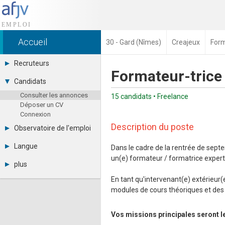
Accueil
30 - Gard (Nîmes)
Creajeux
Form
Recruteurs
Formateur-trice 
Déposer une annonce
Candidats
Base des CV
Consulter les annonces
Tarifs
15 candidats • Freelance
Déposer un CV
Interface recruteur
Connexion
Description du poste
Observatoire de l'emploi
Par région
Langue
Dans le cadre de la rentrée de sep
Par métier
un(e) formateur / formatrice exper
Français
Par contrat
plus
English
Métiers et compétences
Actualités
Español
En tant qu'intervenant(e) extérieur(
A propos
modules de cours théoriques et des 
Partenaires
RSS
Vos missions principales seront l
Fréquentation