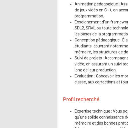
Mentions légales
Animation pédagogique : Assu
de jeux vidéo en C++, en acc
programmation.
Enseignement d'un framework d
SDL2, SFML ou toute technolo
les bases de la programmation
Conception pédagogique : Élab
étudiants, couvrant notamment
mémoire, les structures de d
Suivi de projets : Accompagner
vidéo, en assurant un suivi 
long de leur production.
Évaluation : Concevoir les mo
classe, aux corrections et fou
Profil recherché
Expertise technique : Vous p
qu'une solide connaissance de
mémoire et des bonnes pratiq