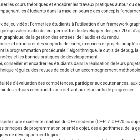
rer les cours théoriques et encadrer les travaux pratiques autour du 
ompagnant les étudiants dans la mise en oeuvre des concepts fondamen
e jeu vidéo : Former les étudiants à l'utilisation d'un framework graph
gie équivalente afin de leur permettre de développer des jeux 2D et d'
 graphique, de la gestion des entrées, de l'audio et du rendu.
orer et structurer des supports de cours, exercices et projets adaptés
 la programmation procédurale, l'algorithmique, le outils de debug, la 
onnées et les bonnes pratiques de développement.
, conseiller et encadrer les étudiants dans la réalisation de leurs projet
technique régulier, des revues de code et un accompagnement méthodolo
dalités d'évaluation des compétences, participer aux soutenances, aux 
rnir des retours constructifs permettant aux étudiants de progresser.
ossédez une excellente maîtrise du C++ moderne (C++17, C++20 ou supér
s principes de programmation orientée objet, des algorithmes, de la ge
ues de développement logiciel.