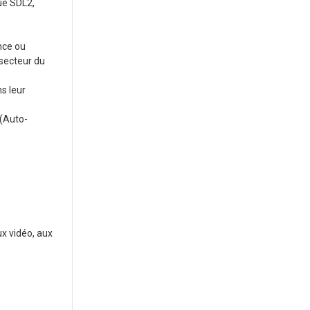
ue SDL2,
nce ou
 secteur du
s leur
 (Auto-
x vidéo, aux