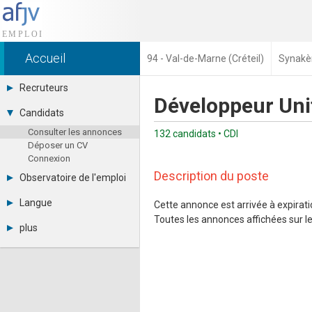
Accueil
94 - Val-de-Marne (Créteil)
Synakè
Recruteurs
Développeur Uni
Déposer une annonce
Candidats
Base des CV
Consulter les annonces
Tarifs
132 candidats • CDI
Déposer un CV
Interface recruteur
Connexion
Description du poste
Observatoire de l'emploi
Par région
Langue
Cette annonce est arrivée à expiratio
Par métier
Toutes les annonces affichées sur le 
Français
Par contrat
plus
English
Métiers et compétences
Actualités
Español
A propos
Partenaires
RSS
Fréquentation