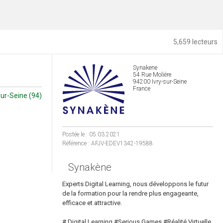
5,659 lecteurs
Synakene
54 Rue Molière
94200 Ivry-sur-Seine
France
sur-Seine (94)
Postée le : 05.03.2021
Référence : AFJV-EDEV1342-19588
Synakène
Experts Digital Learning, nous développons le futur
de la formation pour la rendre plus engageante,
efficace et attractive.
# Digital Learning #Serious Games #Réalité Virtuelle