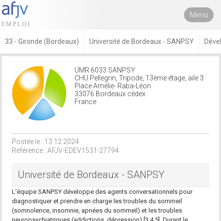
Menu
33 - Gironde (Bordeaux)
Université de Bordeaux - SANPSY
Dével
UMR 6033 SANPSY
CHU Pellegrin, Tripode, 13ème étage, aile 3
Place Amélie- Raba-Léon
33076 Bordeaux cédex
France
Postée le : 13.12.2024
Référence : AFJV-EDEV1531-27794
Université de Bordeaux - SANPSY
L'équipe SANPSY développe des agents conversationnels pour
diagnostiquer et prendre en charge les troubles du sommeil
(somnolence, insomnie, apnées du sommeil) et les troubles
neuropsychiatriques (addictions, dépression) [3,4,5]. Durant le