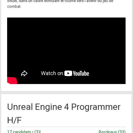
visuel, dans un cadre stimulant et tourné vers l'avenir du jeu de
combat.
Unreal Engine 4 Programmer
H/F
17 candidats • CDI
Bordeaux (33)