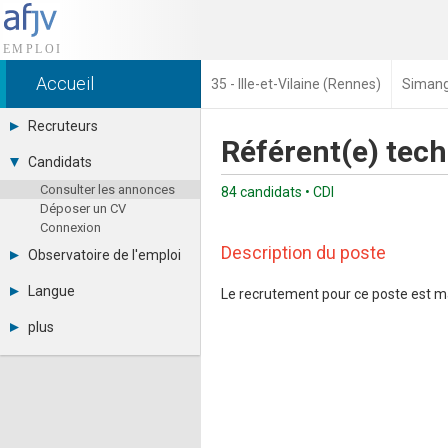
Accueil
35 - Ille-et-Vilaine (Rennes)
Siman
Recruteurs
Référent(e) tec
Déposer une annonce
Candidats
Base des CV
Consulter les annonces
Tarifs
84 candidats • CDI
Déposer un CV
Interface recruteur
Connexion
Description du poste
Observatoire de l'emploi
Par région
Langue
Le recrutement pour ce poste est m
Par métier
Français
Par contrat
plus
English
Métiers et compétences
Actualités
Español
A propos
Partenaires
RSS
Fréquentation