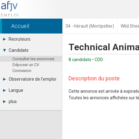
Accueil
34 - Hérault (Montpellier)
Wild She
Recruteurs
Technical Anima
Déposer une annonce
Candidats
Base des CV
Consulter les annonces
Tarifs
8 candidats • CDD
Déposer un CV
Interface recruteur
Connexion
Description du poste
Observatoire de l'emploi
Par région
Langue
Cette annonce est arrivée à expiratio
Par métier
Toutes les annonces affichées sur le 
Français
Par contrat
plus
English
Métiers et compétences
Actualités
Español
A propos
Partenaires
RSS
Fréquentation