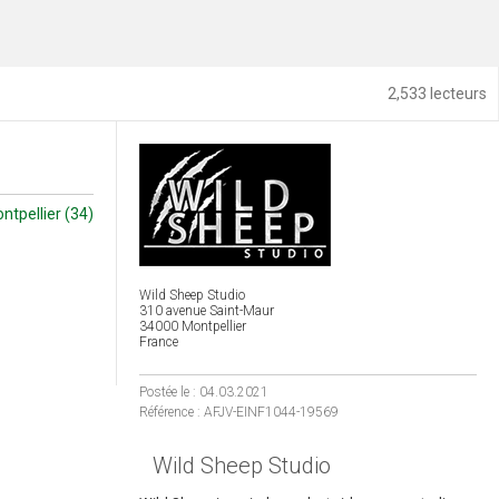
2,533 lecteurs
ntpellier (34)
Wild Sheep Studio
310 avenue Saint-Maur
34000 Montpellier
France
Postée le : 04.03.2021
Référence : AFJV-EINF1044-19569
Wild Sheep Studio