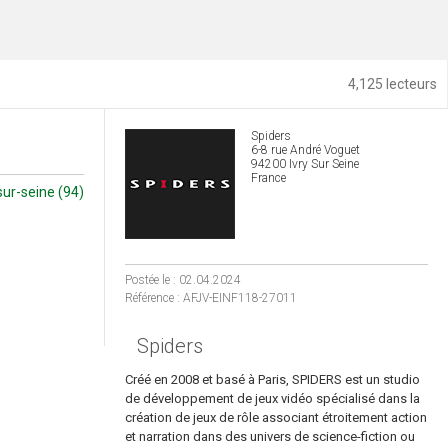
4,125 lecteurs
Spiders
6-8 rue André Voguet
94200 Ivry Sur Seine
France
sur-seine (94)
Postée le : 02.04.2024
Référence : AFJV-EINF118-27011
Spiders
Créé en 2008 et basé à Paris, SPIDERS est un studio
de développement de jeux vidéo spécialisé dans la
création de jeux de rôle associant étroitement action
et narration dans des univers de science-fiction ou