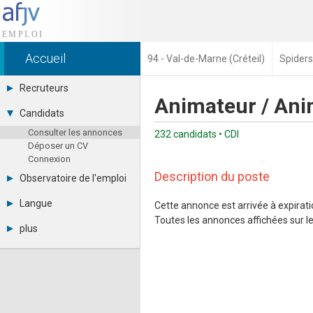
Accueil
94 - Val-de-Marne (Créteil)
Spiders
Recruteurs
Animateur / Ani
Déposer une annonce
Candidats
Base des CV
Consulter les annonces
Tarifs
232 candidats • CDI
Déposer un CV
Interface recruteur
Connexion
Description du poste
Observatoire de l'emploi
Par région
Langue
Cette annonce est arrivée à expiratio
Par métier
Toutes les annonces affichées sur le 
Français
Par contrat
plus
English
Métiers et compétences
Actualités
Español
A propos
Partenaires
RSS
Fréquentation