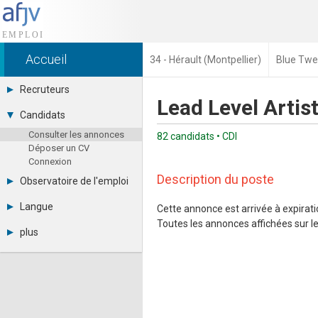
Accueil
34 - Hérault (Montpellier)
Blue Twe
Recruteurs
Lead Level Artis
Déposer une annonce
Candidats
Base des CV
Consulter les annonces
Tarifs
82 candidats • CDI
Déposer un CV
Interface recruteur
Connexion
Description du poste
Observatoire de l'emploi
Par région
Langue
Cette annonce est arrivée à expiratio
Par métier
Toutes les annonces affichées sur le 
Français
Par contrat
plus
English
Métiers et compétences
Actualités
Español
A propos
Partenaires
RSS
Fréquentation