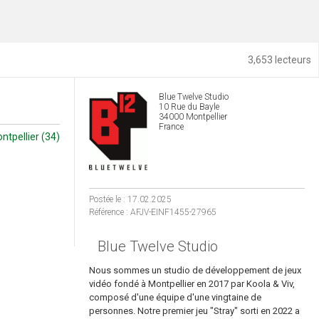
3,653 lecteurs
Blue Twelve Studio
10 Rue du Bayle
34000 Montpellier
France
ntpellier (34)
Postée le : 17.02.2025
Référence : AFJV-EINF1455-27965
Blue Twelve Studio
Nous sommes un studio de développement de jeux
vidéo fondé à Montpellier en 2017 par Koola & Viv,
composé d'une équipe d'une vingtaine de
personnes. Notre premier jeu "Stray" sorti en 2022 a