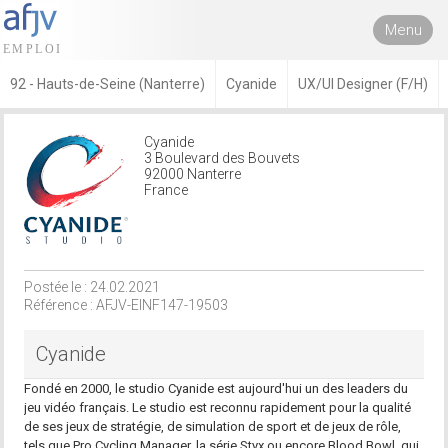
Menu
92 - Hauts-de-Seine (Nanterre)
Cyanide
UX/UI Designer (F/H)
Cyanide
3 Boulevard des Bouvets
92000 Nanterre
France
Postée le : 24.02.2021
Référence : AFJV-EINF147-19503
Cyanide
Fondé en 2000, le studio Cyanide est aujourd'hui un des leaders du
jeu vidéo français. Le studio est reconnu rapidement pour la qualité
de ses jeux de stratégie, de simulation de sport et de jeux de rôle,
tels que Pro Cycling Manager, la série Styx ou encore Blood Bowl, qui