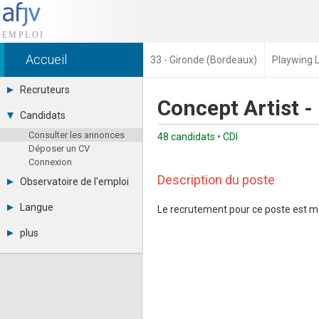
Accueil
33 - Gironde (Bordeaux)
Playwing 
Recruteurs
Concept Artist 
Déposer une annonce
Candidats
Base des CV
Consulter les annonces
Tarifs
48 candidats • CDI
Déposer un CV
Interface recruteur
Connexion
Description du poste
Observatoire de l'emploi
Par région
Langue
Le recrutement pour ce poste est m
Par métier
Français
Par contrat
plus
English
Métiers et compétences
Actualités
Español
A propos
Partenaires
RSS
Fréquentation