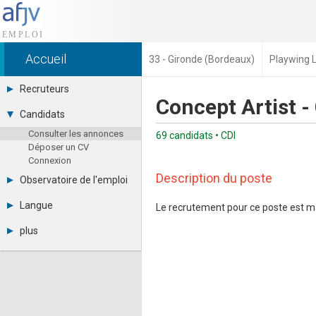
Accueil
33 - Gironde (Bordeaux)
Playwing 
Recruteurs
Concept Artist -
Déposer une annonce
Candidats
Base des CV
Consulter les annonces
Tarifs
69 candidats • CDI
Déposer un CV
Interface recruteur
Connexion
Description du poste
Observatoire de l'emploi
Par région
Langue
Le recrutement pour ce poste est m
Par métier
Français
Par contrat
plus
English
Métiers et compétences
Actualités
Español
A propos
Partenaires
RSS
Fréquentation