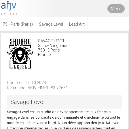
Menu
75 - Paris (Paris)
Savage Level
Lead Art
SAVAGE LEVEL
35 rue Vergniaud
75013 Paris
France
Postée le : 16.10.2024
Référence : AFJV-EINF1983-27661
Savage Level
Savage Level est un studio de développement de jeux français
engagé dans les concepts de communauté et d'inclusivité où tout le
monde est le bienvenu à bord. Nous développons des jeux AA avec
l'intention d'immerger les joueurs dans des univers riches, tout en