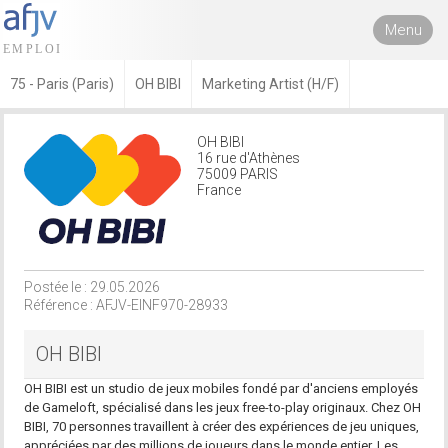
Menu
75 - Paris (Paris)
OH BIBI
Marketing Artist (H/F)
OH BIBI
16 rue d'Athènes
75009 PARIS
France
Postée le : 29.05.2026
Référence : AFJV-EINF970-28933
OH BIBI
OH BIBI est un studio de jeux mobiles fondé par d'anciens employés
de Gameloft, spécialisé dans les jeux free-to-play originaux. Chez OH
BIBI, 70 personnes travaillent à créer des expériences de jeu uniques,
appréciées par des millions de joueurs dans le monde entier. Les