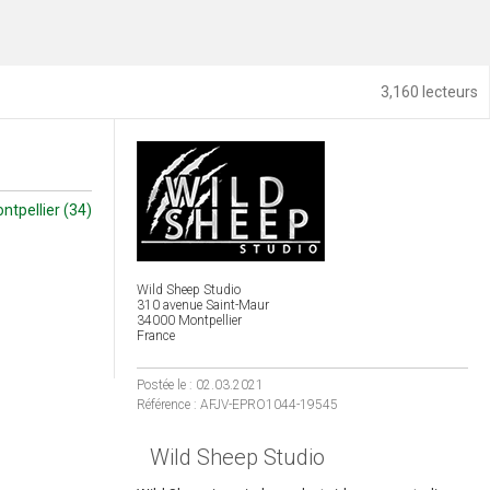
3,160 lecteurs
ntpellier (34)
Wild Sheep Studio
310 avenue Saint-Maur
34000 Montpellier
France
Postée le : 02.03.2021
Référence : AFJV-EPRO1044-19545
Wild Sheep Studio