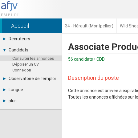
Accueil
34 - Hérault (Montpellier)
Wild She
Recruteurs
Associate Produ
Déposer une annonce
Candidats
Base des CV
Consulter les annonces
Tarifs
56 candidats • CDD
Déposer un CV
Interface recruteur
Connexion
Description du poste
Observatoire de l'emploi
Par région
Langue
Cette annonce est arrivée à expiratio
Par métier
Toutes les annonces affichées sur le 
Français
Par contrat
plus
English
Métiers et compétences
Actualités
Español
A propos
Partenaires
RSS
Fréquentation