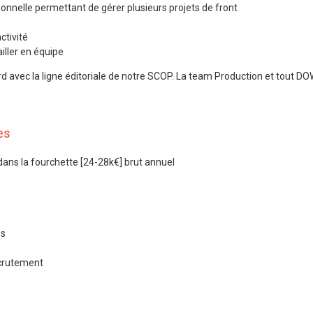
ionnelle permettant de gérer plusieurs projets de front
ctivité
iller en équipe
rd avec la ligne éditoriale de notre SCOP. La team Production et tout D
es
dans la fourchette [24-28k€] brut annuel
es
ecrutement