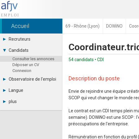
Accueil
69 - Rhône (Lyon)
DOWiNO
Coord
Recruteurs
Coordinateur.tri
Déposer une annonce
Candidats
Base des CV
Consulter les annonces
Tarifs
54 candidats • CDI
Déposer un CV
Interface recruteur
Connexion
Description du poste
Observatoire de l'emploi
Par région
Langue
Envie de rejoindre une équipe créat
Par métier
SCOP qui veut changer le monde rec
Français
Par contrat
plus
English
Métiers et compétences
Actualités
Español
Le contrat est un CDI temps plein ma
A propos
semaine). DOWiNO est une SCOP : l'
Partenaires
préoccupations de l'entreprise.
RSS
Fréquentation
Rémunération en fonction du profil (