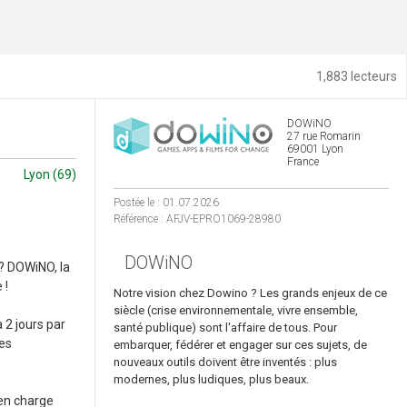
1,883 lecteurs
DOWiNO
27 rue Romarin
69001 Lyon
France
Lyon (69)
Postée le : 01.07.2026
Référence : AFJV-EPRO1069-28980
DOWiNO
 ? DOWiNO, la
 !
Notre vision chez Dowino ? Les grands enjeux de ce
siècle (crise environnementale, vivre ensemble,
 2 jours par
santé publique) sont l'affaire de tous. Pour
es
embarquer, fédérer et engager sur ces sujets, de
nouveaux outils doivent être inventés : plus
modernes, plus ludiques, plus beaux.
 en charge