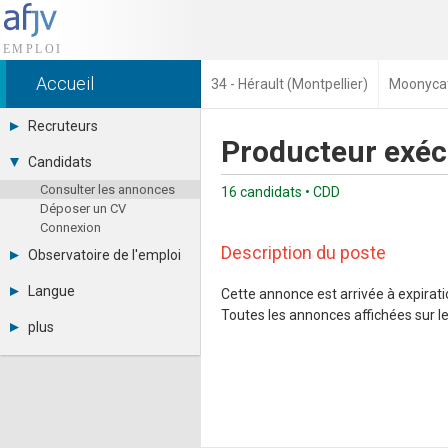
Accueil
34 - Hérault (Montpellier)
Moonycat
Recruteurs
Producteur exécu
Déposer une annonce
Candidats
Base des CV
Consulter les annonces
Tarifs
16 candidats • CDD
Déposer un CV
Interface recruteur
Connexion
Description du poste
Observatoire de l'emploi
Par région
Langue
Cette annonce est arrivée à expiratio
Par métier
Toutes les annonces affichées sur le 
Français
Par contrat
plus
English
Métiers et compétences
Actualités
Español
A propos
Partenaires
RSS
Fréquentation