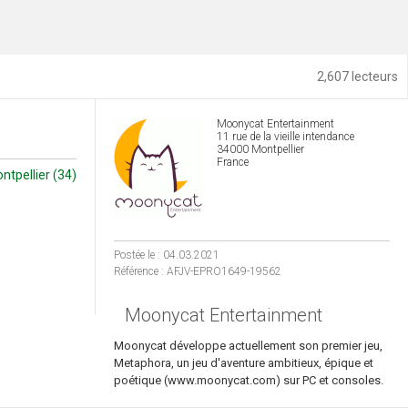
2,607 lecteurs
Moonycat Entertainment
11 rue de la vieille intendance
34000 Montpellier
France
ntpellier (34)
Postée le : 04.03.2021
Référence : AFJV-EPRO1649-19562
Moonycat Entertainment
Moonycat développe actuellement son premier jeu,
Metaphora, un jeu d'aventure ambitieux, épique et
poétique (www.moonycat.com) sur PC et consoles.