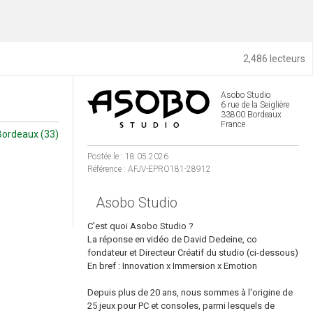
2,486 lecteurs
Asobo Studio
6 rue de la Seiglière
33800 Bordeaux
France
Bordeaux (33)
Postée le : 18.05.2026
Référence : AFJV-EPRO181-28912
Asobo Studio
C'est quoi Asobo Studio ?
La réponse en vidéo de David Dedeine, co
fondateur et Directeur Créatif du studio (ci-dessous)
En bref : Innovation x Immersion x Emotion
Depuis plus de 20 ans, nous sommes à l'origine de
25 jeux pour PC et consoles, parmi lesquels de