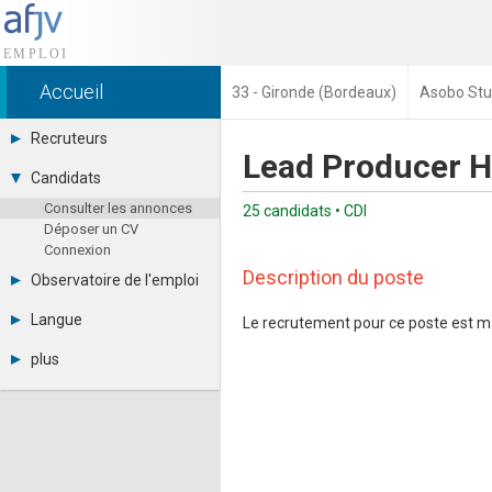
Accueil
33 - Gironde (Bordeaux)
Asobo Stu
Recruteurs
Lead Producer H/
Déposer une annonce
Candidats
Base des CV
Consulter les annonces
Tarifs
25 candidats • CDI
Déposer un CV
Interface recruteur
Connexion
Description du poste
Observatoire de l'emploi
Par région
Langue
Le recrutement pour ce poste est m
Par métier
Français
Par contrat
plus
English
Métiers et compétences
Actualités
Español
A propos
Partenaires
RSS
Fréquentation