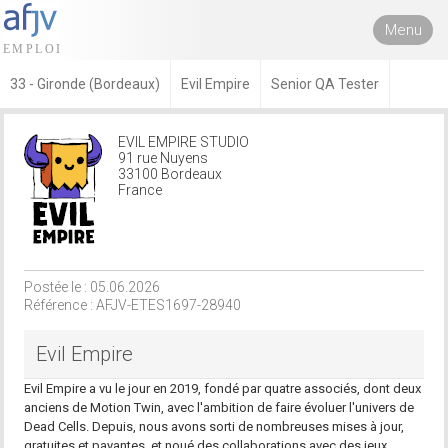
Menu
33 - Gironde (Bordeaux)
Evil Empire
Senior QA Tester
EVIL EMPIRE STUDIO
91 rue Nuyens
33100 Bordeaux
France
Postée le : 05.06.2026
Référence : AFJV-ETES1697-28940
Evil Empire
Evil Empire a vu le jour en 2019, fondé par quatre associés, dont deux
anciens de Motion Twin, avec l'ambition de faire évoluer l'univers de
Dead Cells. Depuis, nous avons sorti de nombreuses mises à jour,
gratuites et payantes, et noué des collaborations avec des jeux