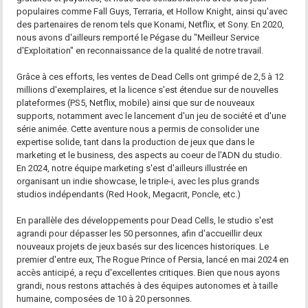
populaires comme Fall Guys, Terraria, et Hollow Knight, ainsi qu'avec
des partenaires de renom tels que Konami, Netflix, et Sony. En 2020,
nous avons d'ailleurs remporté le Pégase du "Meilleur Service
d'Exploitation" en reconnaissance de la qualité de notre travail.
Grâce à ces efforts, les ventes de Dead Cells ont grimpé de 2,5 à 12
millions d'exemplaires, et la licence s'est étendue sur de nouvelles
plateformes (PS5, Netflix, mobile) ainsi que sur de nouveaux
supports, notamment avec le lancement d'un jeu de société et d'une
série animée. Cette aventure nous a permis de consolider une
expertise solide, tant dans la production de jeux que dans le
marketing et le business, des aspects au coeur de l'ADN du studio.
En 2024, notre équipe marketing s'est d'ailleurs illustrée en
organisant un indie showcase, le triple-i, avec les plus grands
studios indépendants (Red Hook, Megacrit, Poncle, etc.)
En parallèle des développements pour Dead Cells, le studio s'est
agrandi pour dépasser les 50 personnes, afin d'accueillir deux
nouveaux projets de jeux basés sur des licences historiques. Le
premier d'entre eux, The Rogue Prince of Persia, lancé en mai 2024 en
accès anticipé, a reçu d'excellentes critiques. Bien que nous ayons
grandi, nous restons attachés à des équipes autonomes et à taille
humaine, composées de 10 à 20 personnes.