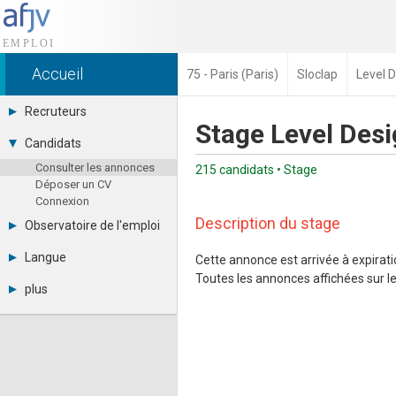
Accueil
75 - Paris (Paris)
Sloclap
Level 
Recruteurs
Stage Level Des
Déposer une annonce
Candidats
Base des CV
Consulter les annonces
Tarifs
215 candidats • Stage
Déposer un CV
Interface recruteur
Connexion
Description du stage
Observatoire de l'emploi
Par région
Langue
Cette annonce est arrivée à expiratio
Par métier
Toutes les annonces affichées sur le 
Français
Par contrat
plus
English
Métiers et compétences
Actualités
Español
A propos
Partenaires
RSS
Fréquentation