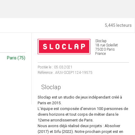
5,445 lecteurs
Sloclap
18 rue Soleillet
75020 Paris
France
Paris (75)
Postée le : 05.03.2021
Référence : AFJV-SCEP1124-19575
Sloclap
Sloclap est un studio de jeux indépendant créé à
Paris en 2015.
L'équipe est composée d'environ 100 personnes de
divers horizons et tout corps de métier dans le
12eme arrondissement de Paris.
Nous avons déjà réalisé deux projets : Absolver
(2017) et Sifu (2022). Notre prochain projet est en