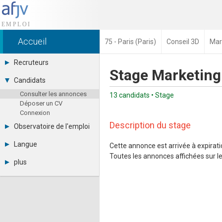
Accueil
75 - Paris (Paris)
Conseil 3D
Mark
Recruteurs
Stage Marketing 
Déposer une annonce
Candidats
Base des CV
Consulter les annonces
Tarifs
13 candidats • Stage
Déposer un CV
Interface recruteur
Connexion
Description du stage
Observatoire de l'emploi
Par région
Langue
Cette annonce est arrivée à expiratio
Par métier
Toutes les annonces affichées sur le 
Français
Par contrat
plus
English
Métiers et compétences
Actualités
Español
A propos
Partenaires
RSS
Fréquentation