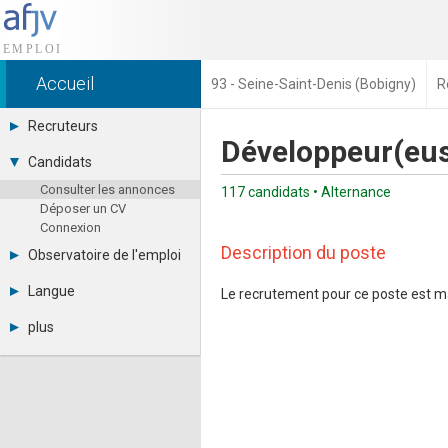
Accueil
93 - Seine-Saint-Denis (Bobigny)
R
Recruteurs
Développeur(eus
Déposer une annonce
Candidats
Base des CV
Consulter les annonces
Tarifs
117 candidats • Alternance
Déposer un CV
Interface recruteur
Connexion
Description du poste
Observatoire de l'emploi
Par région
Langue
Le recrutement pour ce poste est m
Par métier
Français
Par contrat
plus
English
Métiers et compétences
Actualités
Español
A propos
Partenaires
RSS
Fréquentation