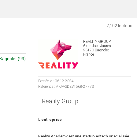
2,102 lecteurs
REALITY GROUP
6 rue Jean Jaurès
93170 Bagnolet
France
Bagnolet (93)
Postée le : 06.12.2024
Référence : AFJV-SDEV1568-27773
Reality Group
L'entreprise
Reality Academy est une startup edtech spécialisée