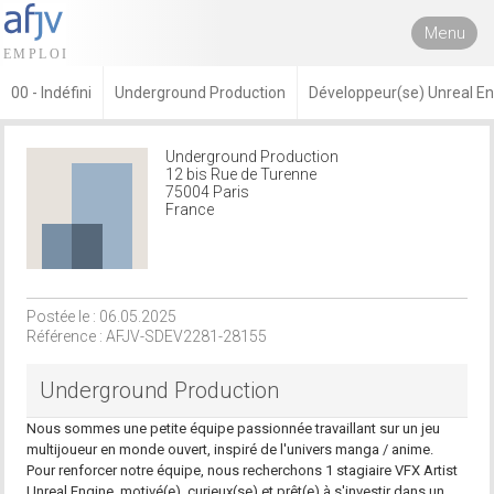
Menu
00 - Indéfini
Underground Production
Développeur(se) Unreal E
Underground Production
12 bis Rue de Turenne
75004 Paris
France
Postée le : 06.05.2025
Référence : AFJV-SDEV2281-28155
Underground Production
Nous sommes une petite équipe passionnée travaillant sur un jeu
multijoueur en monde ouvert, inspiré de l'univers manga / anime.
Pour renforcer notre équipe, nous recherchons 1 stagiaire VFX Artist
Unreal Engine, motivé(e), curieux(se) et prêt(e) à s'investir dans un