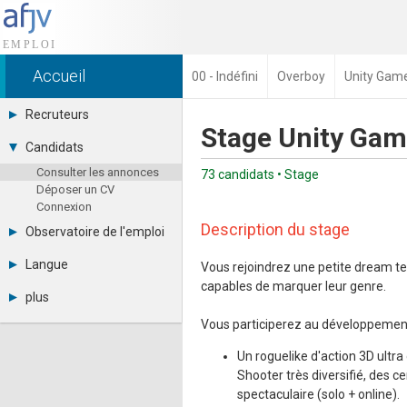
Accueil
00 - Indéfini
Overboy
Unity Gam
Recruteurs
Stage Unity Ga
Déposer une annonce
Candidats
Base des CV
Consulter les annonces
Tarifs
73 candidats • Stage
Déposer un CV
Interface recruteur
Connexion
Description du stage
Observatoire de l'emploi
Par région
Langue
Vous rejoindrez une petite dream te
Par métier
capables de marquer leur genre.
Français
Par contrat
plus
English
Métiers et compétences
Actualités
Español
Vous participerez au développement 
A propos
Un roguelike d'action 3D ultr
Partenaires
RSS
Shooter très diversifié, des
Fréquentation
spectaculaire (solo + online).