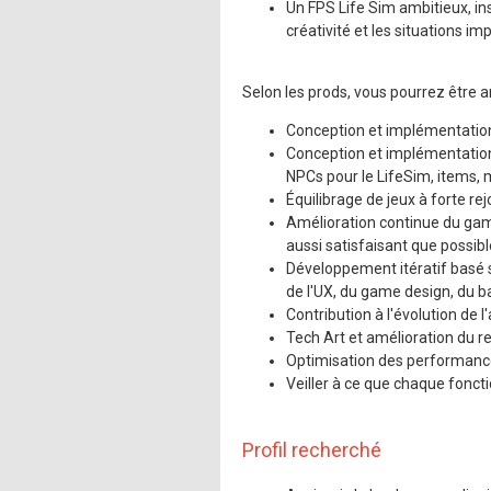
Mentions légales
Un FPS Life Sim ambitieux, ins
créativité et les situations imp
Selon les prods, vous pourrez être a
Conception et implémentatio
Conception et implémentatio
NPCs pour le LifeSim, items, m
Équilibrage de jeux à forte rej
Amélioration continue du game
aussi satisfaisant que possibl
Développement itératif basé s
de l'UX, du game design, du b
Contribution à l'évolution de l
Tech Art et amélioration du re
Optimisation des performance
Veiller à ce que chaque fonct
Profil recherché