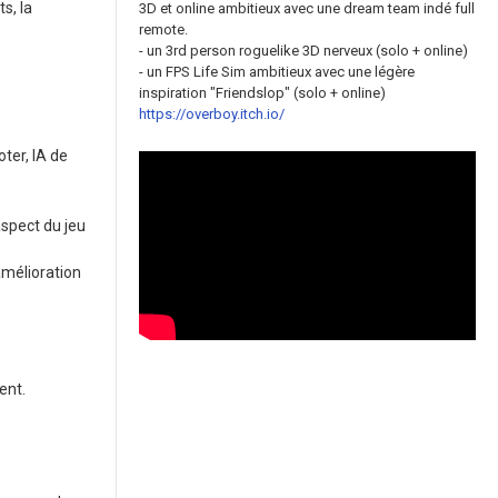
s, la
3D et online ambitieux avec une dream team indé full
remote.
- un 3rd person roguelike 3D nerveux (solo + online)
- un FPS Life Sim ambitieux avec une légère
inspiration "Friendslop" (solo + online)
https://overboy.itch.io/
er, IA de
aspect du jeu
amélioration
ent.