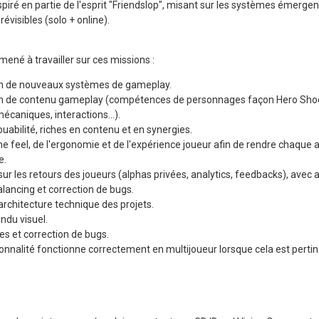
piré en partie de l'esprit "Friendslop", misant sur les systèmes émergent
révisibles (solo + online).
mené à travailler sur ces missions :
n de nouveaux systèmes de gameplay.
n de contenu gameplay (compétences de personnages façon Hero Shoot
écaniques, interactions...).
ouabilité, riches en contenu et en synergies.
 feel, de l'ergonomie et de l'expérience joueur afin de rendre chaque 
e.
ur les retours des joueurs (alphas privées, analytics, feedbacks), avec 
alancing et correction de bugs.
'architecture technique des projets.
ndu visuel.
s et correction de bugs.
ionnalité fonctionne correctement en multijoueur lorsque cela est pertin