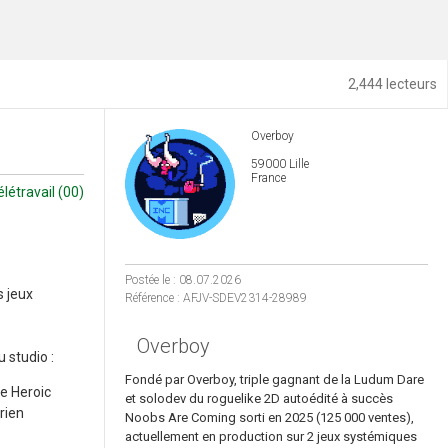
2,444 lecteurs
Overboy
59000 Lille
France
élétravail (00)
Postée le : 08.07.2026
s jeux
Référence : AFJV-SDEV2314-28989
Overboy
 studio :
Fondé par Overboy, triple gagnant de la Ludum Dare
pe Heroic
et solodev du roguelike 2D autoédité à succès
rien
Noobs Are Coming sorti en 2025 (125 000 ventes),
actuellement en production sur 2 jeux systémiques