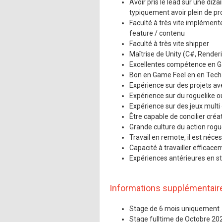
Avoir pris le lead sur une diz
typiquement avoir plein de pro
Faculté à très vite implémente
feature / contenu
Faculté à très vite shipper
Maîtrise de Unity (C#, Renderin
Excellentes compétence en G
Bon en Game Feel en en Tech
Expérience sur des projets av
Expérience sur du roguelike o
Expérience sur des jeux multi 
Être capable de concilier créa
Grande culture du action rogu
Travail en remote, il est néces
Capacité à travailler efficac
Expériences antérieures en st
Informations supplémentair
Stage de 6 mois uniquement
Stage fulltime de Octobre 202