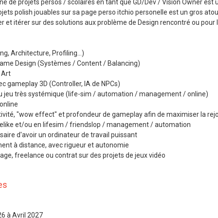
aine de projets persos / scolaires en tant que GD/Dev / Vision Owner est u
jets polish jouables sur sa page perso itchio personelle est un gros atou
r et itérer sur des solutions aux problème de Design rencontré ou pour l
g, Architecture, Profiling...)
ame Design (Systèmes / Content / Balancing)
 Art
ec gameplay 3D (Controller, IA de NPCs)
u jeu très systémique (life-sim / automation / management / online)
online
tivité, "wow effect" et profondeur de gameplay afin de maximiser la rejo
elike et/ou en lifesim / friendslop / management / automation
saire d'avoir un ordinateur de travail puissant
ement à distance, avec rigueur et autonomie
age, freelance ou contrat sur des projets de jeux vidéo
es
6 à Avril 2027