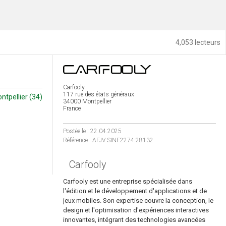
4,053 lecteurs
Carfooly
117 rue des états généraux
ntpellier (34)
34000 Montpellier
France
Postée le : 22.04.2025
Référence : AFJV-SINF2274-28132
Carfooly
Carfooly est une entreprise spécialisée dans
l'édition et le développement d'applications et de
jeux mobiles. Son expertise couvre la conception, le
design et l'optimisation d'expériences interactives
innovantes, intégrant des technologies avancées