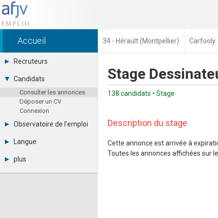
Accueil
34 - Hérault (Montpellier)
Carfooly
Recruteurs
Stage Dessinateu
Déposer une annonce
Candidats
Base des CV
Consulter les annonces
Tarifs
138 candidats • Stage
Déposer un CV
Interface recruteur
Connexion
Description du stage
Observatoire de l'emploi
Par région
Langue
Cette annonce est arrivée à expiratio
Par métier
Toutes les annonces affichées sur le 
Français
Par contrat
plus
English
Métiers et compétences
Actualités
Español
A propos
Partenaires
RSS
Fréquentation