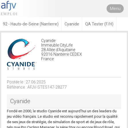
Menu
92 - Hauts-de-Seine (Nanterre)
Cyanide
QA Tester (F/H)
Cyanide
Immeuble CityLife
28 Allée d'Aquitaine
92016 Nanterre CEDEX
France
Postée le : 27.06.2025
Référence : AFJV-STES147-28277
Cyanide
Fondé en 2000, le studio Cyanide est aujourd'hui un des leaders du
jeu vidéo français. Le studio est reconnu rapidement pour la qualité
de ses jeux de stratégie, de simulation de sport et de jeux de rôle,
tels que Pro Cycling Manager, la série Styx ou encore Blood Bowl, qui