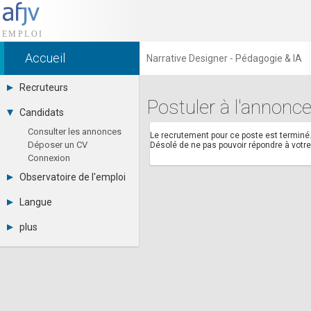
Accueil
Narrative Designer - Pédagogie & IA
Recruteurs
Postuler à l'annonce
Déposer une annonce
Candidats
Base des CV
Consulter les annonces
Tarifs
Le recrutement pour ce poste est terminé
Déposer un CV
Désolé de ne pas pouvoir répondre à vot
Interface recruteur
Connexion
Observatoire de l'emploi
Par région
Langue
Par métier
Français
Par contrat
plus
English
Métiers et compétences
Actualités
Español
A propos
Partenaires
RSS
Fréquentation