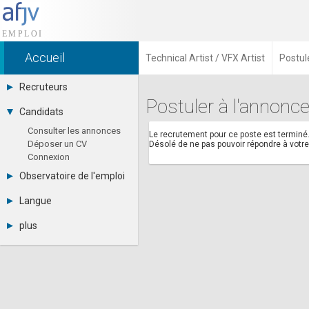
Accueil
Technical Artist / VFX Artist
Postul
Recruteurs
Postuler à l'annonce
Déposer une annonce
Candidats
Base des CV
Consulter les annonces
Tarifs
Le recrutement pour ce poste est terminé
Déposer un CV
Désolé de ne pas pouvoir répondre à vot
Interface recruteur
Connexion
Observatoire de l'emploi
Par région
Langue
Par métier
Français
Par contrat
plus
English
Métiers et compétences
Actualités
Español
A propos
Partenaires
RSS
Fréquentation