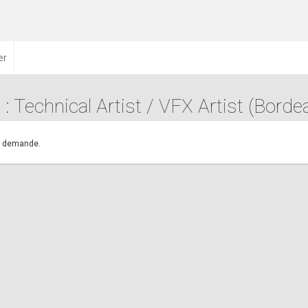
er
 : Technical Artist / VFX Artist (Borde
.
re demande.