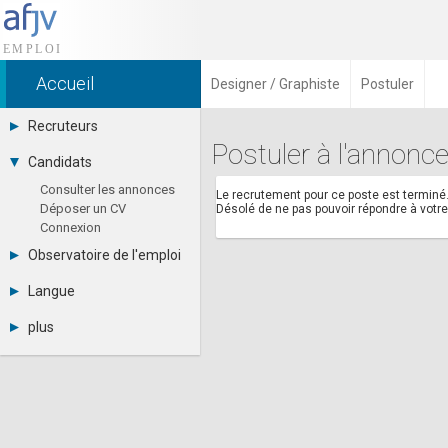
Accueil
Designer / Graphiste
Postuler
Recruteurs
Postuler à l'annonce
Déposer une annonce
Candidats
Base des CV
Consulter les annonces
Tarifs
Le recrutement pour ce poste est terminé
Déposer un CV
Désolé de ne pas pouvoir répondre à vot
Interface recruteur
Connexion
Observatoire de l'emploi
Par région
Langue
Par métier
Français
Par contrat
plus
English
Métiers et compétences
Actualités
Español
A propos
Partenaires
RSS
Fréquentation