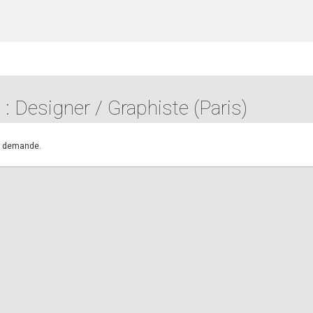
 : Designer / Graphiste (Paris)
.
re demande.