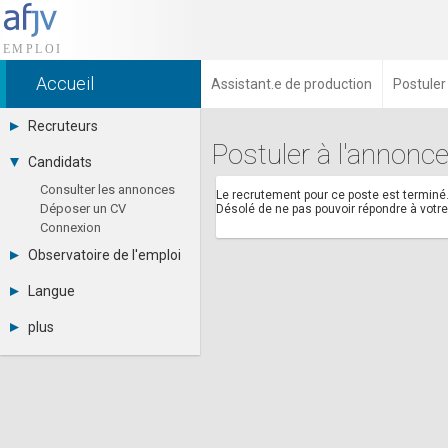
Accueil
Assistant.e de production
Postuler
Recruteurs
Postuler à l'annonce
Déposer une annonce
Candidats
Base des CV
Consulter les annonces
Tarifs
Le recrutement pour ce poste est terminé
Déposer un CV
Désolé de ne pas pouvoir répondre à vot
Interface recruteur
Connexion
Observatoire de l'emploi
Par région
Langue
Par métier
Français
Par contrat
plus
English
Métiers et compétences
Actualités
Español
A propos
Partenaires
RSS
Fréquentation