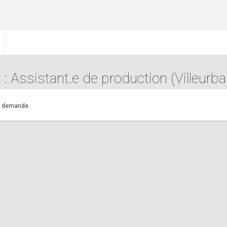
 : Assistant.e de production (Villeurb
.
re demande.