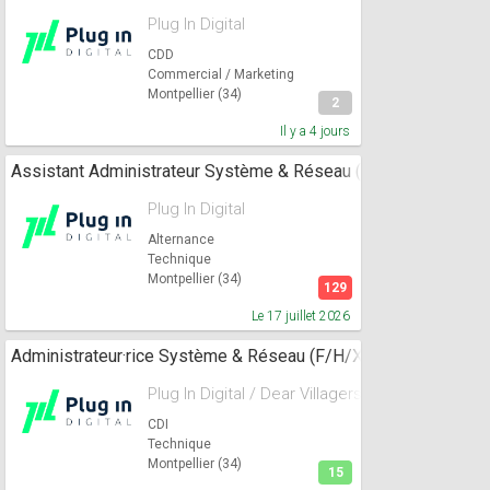
Plug In Digital
CDD
Commercial / Marketing
Montpellier (34)
2
Il y a 4 jours
Assistant Administrateur Système & Réseau (F/H/X)
Plug In Digital
Alternance
Technique
Montpellier (34)
129
Le 17 juillet 2026
Administrateur·rice Système & Réseau (F/H/X)
Plug In Digital / Dear Villagers
CDI
Technique
Montpellier (34)
15