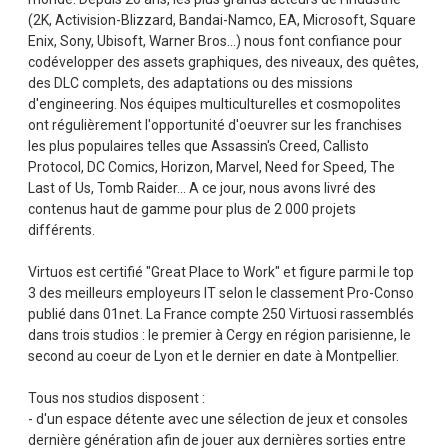
(2K, Activision-Blizzard, Bandai-Namco, EA, Microsoft, Square
Enix, Sony, Ubisoft, Warner Bros...) nous font confiance pour
codévelopper des assets graphiques, des niveaux, des quêtes,
des DLC complets, des adaptations ou des missions
d'engineering. Nos équipes multiculturelles et cosmopolites
ont régulièrement l'opportunité d'oeuvrer sur les franchises
les plus populaires telles que Assassin's Creed, Callisto
Protocol, DC Comics, Horizon, Marvel, Need for Speed, The
Last of Us, Tomb Raider... A ce jour, nous avons livré des
contenus haut de gamme pour plus de 2 000 projets
différents.
Virtuos est certifié "Great Place to Work" et figure parmi le top
3 des meilleurs employeurs IT selon le classement Pro-Conso
publié dans 01net. La France compte 250 Virtuosi rassemblés
dans trois studios : le premier à Cergy en région parisienne, le
second au coeur de Lyon et le dernier en date à Montpellier.
Tous nos studios disposent :
- d'un espace détente avec une sélection de jeux et consoles
dernière génération afin de jouer aux dernières sorties entre